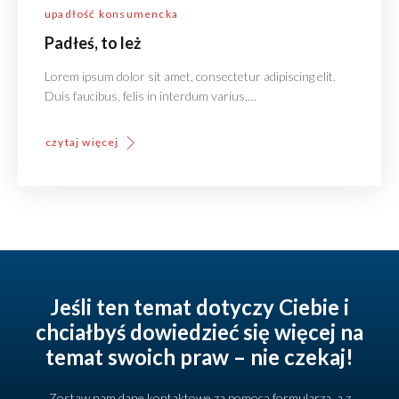
upadłość konsumencka
Padłeś, to leż
Lorem ipsum dolor sit amet, consectetur adipiscing elit.
Duis faucibus, felis in interdum varius,…
czytaj więcej
Jeśli ten temat dotyczy Ciebie i
chciałbyś dowiedzieć się więcej na
temat swoich praw – nie czekaj!
Zostaw nam dane kontaktowe za pomocą formularza, a z